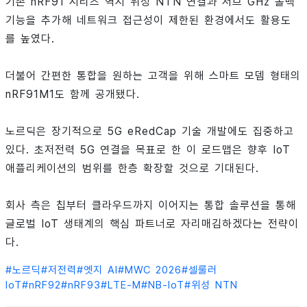
기존 nRF91 시리즈 역시 위성 NTN 연결과 서브 GHz 폴백
기능을 추가해 네트워크 접근성이 제한된 환경에서도 활용도
를 높였다.
더불어 간편한 통합을 원하는 고객을 위해 스마트 모뎀 형태의
nRF91M1도 함께 공개됐다.
노르딕은 장기적으로 5G eRedCap 기술 개발에도 집중하고
있다. 초저전력 5G 연결을 목표로 한 이 로드맵은 향후 IoT
애플리케이션의 범위를 한층 확장할 것으로 기대된다.
회사 측은 칩부터 클라우드까지 이어지는 통합 솔루션을 통해
글로벌 IoT 생태계의 핵심 파트너로 자리매김하겠다는 전략이
다.
#
노르딕
#
저전력
#
엣지 AI
#
MWC 2026
#
셀룰러
IoT
#
nRF92
#
nRF93
#
LTE-M
#
NB-IoT
#
위성 NTN