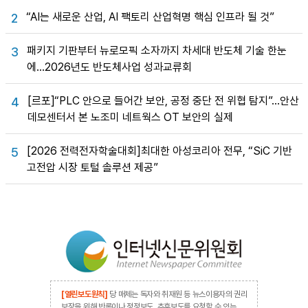
“AI는 새로운 산업, AI 팩토리 산업혁명 핵심 인프라 될 것”
2
패키지 기판부터 뉴로모픽 소자까지 차세대 반도체 기술 한눈
3
에…2026년도 반도체사업 성과교류회
[르포]“PLC 안으로 들어간 보안, 공정 중단 전 위협 탐지”…안산
4
데모센터서 본 노조미 네트웍스 OT 보안의 실제
[2026 전력전자학술대회]최대한 아성코리아 전무, “SiC 기반
5
고전압 시장 토털 솔루션 제공”
[열린보도원칙]
당 매체는 독자와 취재원 등 뉴스이용자의 권리
보장을 위해 반론이나 정정보도, 추후보도를 요청할 수 있는