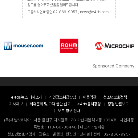
창구를 열어두고 있음을 알려드립니다.
고충처리인 배종인 02-866-9957 , news@e4ds.com
Sponsored Company
e4ds뉴스 매체소개
개인정보취급방침
이용약관
청소년보호정책
기사제보
제휴문의 및 고객 불만 신고
e4ds윤리강령
정정·반론보도
보도 청구 안내
(주)채널5코리아 | 서울 금천구 디지털로 178 가산퍼블릭 A동 1824호 | 사업자등
록번호 : 113-86-36448 | 대표자 : 명세환
청소년보호책임자 : 장은성 | 발행인, 편집인 : 명세환 | 전화 : 02-866-9957