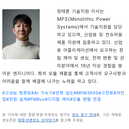
정태훈 기술지원 이사는
MPS(Monolithic Power
Systems)에서 기술지원을 담당
하고 있으며, 산업용 및 컨슈머용
제품 지원에 집중하고 있다. 산업
용 어플리케이션에서 요구하는 정
밀 제어 및 센싱, 전력 변환 및 관
리분야에서 16년 이상 경험을 쌓
아온 엔지니어다. 특히 모듈 제품을 통해 고객사의 요구사항과
어려움을 함께 해결해 나가는 노력을 하고 있다.
#
고성능 컴퓨팅
#
AI 가속기
#
전력 밀도
#
MPM3695
#
고전류
#
저전
압
#
전원 설계
#
PMBus
#
디지털 제어
#
모듈 병렬 연결
본 기사에 대한 정정·반론·추후보도 청구는
보도 청구 안내
를, 그간 게재된
보도문은
정정·반론보도 모아보기
를 참고해 주세요.