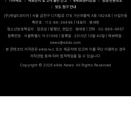
기사제보
제휴문의 및 고객 불만 신고
e4ds윤리강령
정정·반론보도
보도 청구 안내
(주)채널5코리아 | 서울 금천구 디지털로 178 가산퍼블릭 A동 1824호 | 사업자등
록번호 : 113-86-36448 | 대표자 : 명세환
청소년보호책임자 : 장은성 | 발행인, 편집인 : 명세환 | 전화 : 02-866-9957
등록번호 : 서울특별시 아 01366 | 등록일 : 2010년 10월 40일 | 제보메일 :
news@e4ds.com
본 콘텐츠의 저작권은 e4ds뉴스 또는 제공처에 있으며 이를 무단 이용하는 경우
저작권법 등에 따라 법적책임을 질 수 있습니다.
Copyright ©
2026
e4ds News. All Rights Reserved