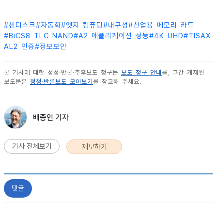
#
샌디스크
#
자동화
#
엣지 컴퓨팅
#
내구성
#
산업용 메모리 카드
#
BiCS8 TLC NAND
#
A2 애플리케이션 성능
#
4K UHD
#
TISAX
AL2 인증
#
정보보안
본 기사에 대한 정정·반론·추후보도 청구는
보도 청구 안내
를, 그간 게재된
보도문은
정정·반론보도 모아보기
를 참고해 주세요.
배종인 기자
기사 전체보기
제보하기
댓글