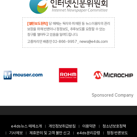
[열린보도원칙]
당 매체는 독자와 취재원 등 뉴스이용자의 권리
보장을 위해 반론이나 정정보도, 추후보도를 요청할 수 있는
창구를 열어두고 있음을 알려드립니다.
고충처리인 배종인 02-866-9957 , news@e4ds.com
Sponsored Company
e4ds뉴스 매체소개
개인정보취급방침
이용약관
청소년보호정책
기사제보
제휴문의 및 고객 불만 신고
e4ds윤리강령
정정·반론보도