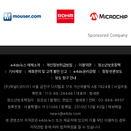
Sponsored Company
e4ds뉴스 매체소개
개인정보취급방침
이용약관
청소년보호정책
기사제보
제휴문의 및 고객 불만 신고
e4ds윤리강령
정정·반론보도
보도 청구 안내
(주)채널5코리아 | 서울 금천구 디지털로 178 가산퍼블릭 A동 1824호 | 사업자등
록번호 : 113-86-36448 | 대표자 : 명세환
청소년보호책임자 : 장은성 | 발행인, 편집인 : 명세환 | 전화 : 02-866-9957
등록번호 : 서울특별시 아 01366 | 등록일 : 2010년 10월 40일 | 제보메일 :
news@e4ds.com
본 콘텐츠의 저작권은 e4ds뉴스 또는 제공처에 있으며 이를 무단 이용하는 경우
저작권법 등에 따라 법적책임을 질 수 있습니다.