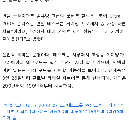
을 활용할 수 있도록 했다.
인텔 클라이언트 컴퓨팅 그룹의 로버트 할록은 “코어 Ultra
200S 플러스는 인텔 데스크톱 게이밍 프로세서 중 가장 빠른
제품”이라며, “경쟁사 대비 콘텐츠 제작 성능을 두 배 가까이
끌어올렸다”고 밝혔다.
산업적 의미는 분명하다. 데스크톱 시장에서 고성능 게이밍과
크리에이터 워크로드는 핵심 수요로 자리 잡고 있으며, 인텔의
이번 발표는 경쟁 구도를 재편할 가능성을 보여준다. 신제품은
3월 26일부터 글로벌 리테일 파트너를 통해 판매되며, 가격은
299달러와 199달러부터 시작한다.
#
인텔
#
코어 Ultra 200S 플러스
#
데스크톱 PC
#
고성능 게이밍
#
콘텐츠 제작
#
멀티스레드 성능
#
클럭 속도
#
DDR5
#
오버클러킹
#
최
적화 툴