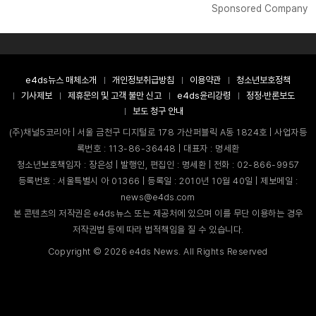
Sponsored Company
e4ds뉴스 매체소개
개인정보취급방침
이용약관
청소년보호정책
기사제보
제휴문의 및 고객 불만 신고
e4ds윤리강령
정정·반론보도
보도 청구 안내
(주)채널5코리아 | 서울 금천구 디지털로 178 가산퍼블릭 A동 1824호 | 사업자등
록번호 : 113-86-36448 | 대표자 : 명세환
청소년보호책임자 : 장은성 | 발행인, 편집인 : 명세환 | 전화 : 02-866-9957
등록번호 : 서울특별시 아 01366 | 등록일 : 2010년 10월 40일 | 제보메일 :
news@e4ds.com
본 콘텐츠의 저작권은 e4ds뉴스 또는 제공처에 있으며 이를 무단 이용하는 경우
저작권법 등에 따라 법적책임을 질 수 있습니다.
Copyright ©
2026
e4ds News. All Rights Reserved