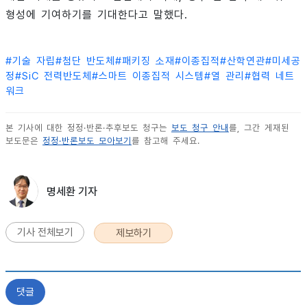
형성에 기여하기를 기대한다고 말했다.
#
기술 자립
#
첨단 반도체
#
패키징 소재
#
이종집적
#
산학연관
#
미세공
정
#
SiC 전력반도체
#
스마트 이종집적 시스템
#
열 관리
#
협력 네트
워크
본 기사에 대한 정정·반론·추후보도 청구는
보도 청구 안내
를, 그간 게재된
보도문은
정정·반론보도 모아보기
를 참고해 주세요.
명세환 기자
기사 전체보기
제보하기
댓글