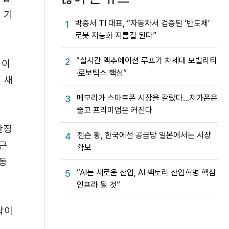
) 기
박중서 TI 대표, “자동차서 검증된 ‘반도체’
1
로봇 지능화 지름길 된다”
“실시간 액추에이션 루프가 차세대 모빌리티
2
 이
·로보틱스 핵심”
 새
메모리가 스마트폰 시장을 갈랐다…저가폰은
3
줄고 프리미엄은 커진다
안정
젠슨 황, 한국에선 공급망 일본에서는 시장
4
근
확보
동
“AI는 새로운 산업, AI 팩토리 산업혁명 핵심
5
인프라 될 것”
략이