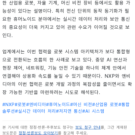
한 산업용 로봇, 자율 기계, 머신 비전 장비 등에서도 활용 가
능성이 있다는 설명이다. 특히 전신 단위의 동작 동기화가 필
요한 휴머노이드 분야에서는 실시간 데이터 처리와 보안 통신
의 중요성이 더욱 커지고 있어 관련 수요가 이어질 것으로 보
인다.
업계에서는 이번 협력을 로봇 시스템 아키텍처가 보다 통합형
으로 전환되는 흐름의 한 사례로 보고 있다. 중앙 AI 연산과
현장 제어, 네트워킹, 기능 안전 기술을 하나의 체계 안에서
연결해야 상용화 속도를 높일 수 있기 때문이다. NXP와 엔비
디아의 이번 협력은 로봇 개발 과정의 복잡성을 줄이면서도 확
장 가능한 기반을 마련하려는 시도로 해석된다.
#
NXP
#
로봇
#
엔비디아
#
휴머노이드
#
머신 비전
#
산업용 로봇
#
통합
솔루션
#
실시간 데이터 처리
#
저지연 통신
#
AI 시스템
본 기사에 대한 정정·반론·추후보도 청구는
보도 청구 안내
를, 그간 게재된
보도문은
정정·반론보도 모아보기
를 참고해 주세요.