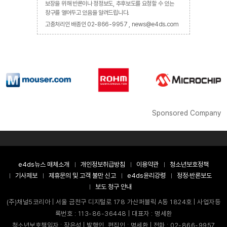
보장을 위해 반론이나 정정보도, 추후보도를 요청할 수 있는
창구를 열어두고 있음을 알려드립니다.
고충처리인 배종인 02-866-9957 , news@e4ds.com
Sponsored Company
e4ds뉴스 매체소개
개인정보취급방침
이용약관
청소년보호정책
기사제보
제휴문의 및 고객 불만 신고
e4ds윤리강령
정정·반론보도
보도 청구 안내
(주)채널5코리아 | 서울 금천구 디지털로 178 가산퍼블릭 A동 1824호 | 사업자등
록번호 : 113-86-36448 | 대표자 : 명세환
청소년보호책임자 : 장은성 | 발행인, 편집인 : 명세환 | 전화 : 02-866-9957