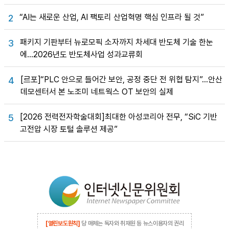
“AI는 새로운 산업, AI 팩토리 산업혁명 핵심 인프라 될 것”
2
패키지 기판부터 뉴로모픽 소자까지 차세대 반도체 기술 한눈
3
에…2026년도 반도체사업 성과교류회
[르포]“PLC 안으로 들어간 보안, 공정 중단 전 위협 탐지”…안산
4
데모센터서 본 노조미 네트웍스 OT 보안의 실제
[2026 전력전자학술대회]최대한 아성코리아 전무, “SiC 기반
5
고전압 시장 토털 솔루션 제공”
[열린보도원칙]
당 매체는 독자와 취재원 등 뉴스이용자의 권리