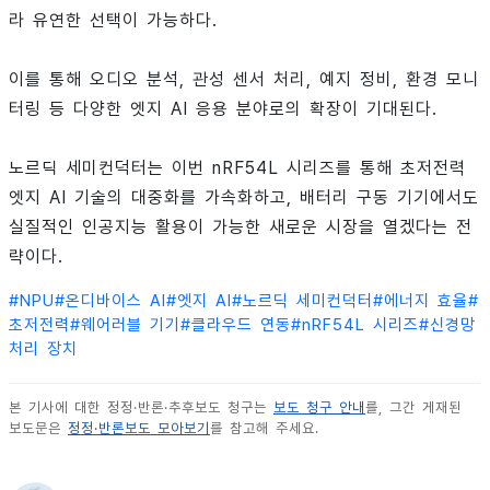
라 유연한 선택이 가능하다.
이를 통해 오디오 분석, 관성 센서 처리, 예지 정비, 환경 모니
터링 등 다양한 엣지 AI 응용 분야로의 확장이 기대된다.
노르딕 세미컨덕터는 이번 nRF54L 시리즈를 통해 초저전력
엣지 AI 기술의 대중화를 가속화하고, 배터리 구동 기기에서도
실질적인 인공지능 활용이 가능한 새로운 시장을 열겠다는 전
략이다.
#
NPU
#
온디바이스 AI
#
엣지 AI
#
노르딕 세미컨덕터
#
에너지 효율
#
초저전력
#
웨어러블 기기
#
클라우드 연동
#
nRF54L 시리즈
#
신경망
처리 장치
본 기사에 대한 정정·반론·추후보도 청구는
보도 청구 안내
를, 그간 게재된
보도문은
정정·반론보도 모아보기
를 참고해 주세요.