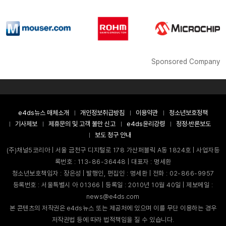
Sponsored Company
e4ds뉴스 매체소개
개인정보취급방침
이용약관
청소년보호정책
기사제보
제휴문의 및 고객 불만 신고
e4ds윤리강령
정정·반론보도
보도 청구 안내
(주)채널5코리아 | 서울 금천구 디지털로 178 가산퍼블릭 A동 1824호 | 사업자등
록번호 : 113-86-36448 | 대표자 : 명세환
청소년보호책임자 : 장은성 | 발행인, 편집인 : 명세환 | 전화 : 02-866-9957
등록번호 : 서울특별시 아 01366 | 등록일 : 2010년 10월 40일 | 제보메일 :
news@e4ds.com
본 콘텐츠의 저작권은 e4ds뉴스 또는 제공처에 있으며 이를 무단 이용하는 경우
저작권법 등에 따라 법적책임을 질 수 있습니다.