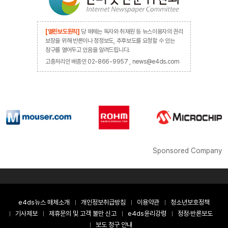
[열린보도원칙]
당 매체는 독자와 취재원 등 뉴스이용자의 권리
보장을 위해 반론이나 정정보도, 추후보도를 요청할 수 있는
창구를 열어두고 있음을 알려드립니다.
고충처리인 배종인 02-866-9957 , news@e4ds.com
Sponsored Company
e4ds뉴스 매체소개
개인정보취급방침
이용약관
청소년보호정책
기사제보
제휴문의 및 고객 불만 신고
e4ds윤리강령
정정·반론보도
보도 청구 안내