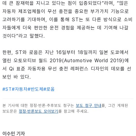
데 큰 잠재력을 지니고 있다는 점이 입증되었다”라며, “많은
자동차 제조업체들이 무선 충전을 중요한 부가가치 기능으로
고려하기를 기대하며, 이를 통해 ST는 또 다른 방식으로 소비
자들에게 더욱 편안한 운전 경험을 제공하는 데 기여해 나갈
것이다”라고 말했다.
한편, ST와 로옴은 지난 16일부터 18일까지 일본 도쿄에서
열린 오토모티브 월드 2019(Automotive World 2019)에
서 Qi 표준 자동차용 무선 충전 레퍼런스 디자인의 데모를 선
보인 바 있다.
#
ST
#
자동차
#
반도체
#
로옴
본 기사에 대한 정정·반론·추후보도 청구는
보도 청구 안내
를, 그간 게재된
보도문은
정정·반론보도 모아보기
를 참고해 주세요.
이수민 기자