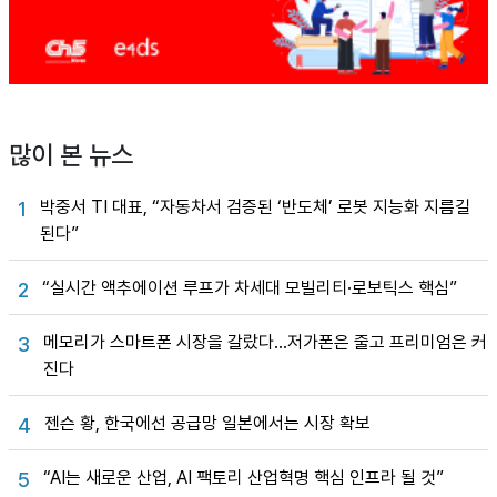
많이 본 뉴스
박중서 TI 대표, “자동차서 검증된 ‘반도체’ 로봇 지능화 지름길
1
된다”
“실시간 액추에이션 루프가 차세대 모빌리티·로보틱스 핵심”
2
메모리가 스마트폰 시장을 갈랐다…저가폰은 줄고 프리미엄은 커
3
진다
젠슨 황, 한국에선 공급망 일본에서는 시장 확보
4
“AI는 새로운 산업, AI 팩토리 산업혁명 핵심 인프라 될 것”
5