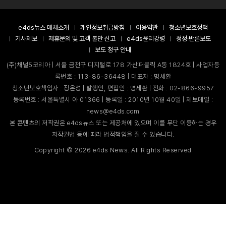
e4ds뉴스 매체소개
개인정보취급방침
이용약관
청소년보호정책
기사제보
제휴문의 및 고객 불만 신고
e4ds윤리강령
정정·반론보도
보도 청구 안내
(주)채널5코리아 | 서울 금천구 디지털로 178 가산퍼블릭 A동 1824호 | 사업자등
록번호 : 113-86-36448 | 대표자 : 명세환
청소년보호책임자 : 장은성 | 발행인, 편집인 : 명세환 | 전화 : 02-866-9957
등록번호 : 서울특별시 아 01366 | 등록일 : 2010년 10월 40일 | 제보메일 :
news@e4ds.com
본 콘텐츠의 저작권은 e4ds뉴스 또는 제공처에 있으며 이를 무단 이용하는 경우
저작권법 등에 따라 법적책임을 질 수 있습니다.
Copyright ©
2026
e4ds News. All Rights Reserved