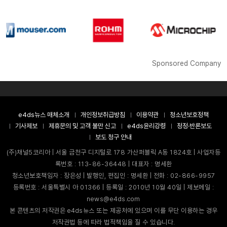
Sponsored Company
e4ds뉴스 매체소개
개인정보취급방침
이용약관
청소년보호정책
기사제보
제휴문의 및 고객 불만 신고
e4ds윤리강령
정정·반론보도
보도 청구 안내
(주)채널5코리아 | 서울 금천구 디지털로 178 가산퍼블릭 A동 1824호 | 사업자등
록번호 : 113-86-36448 | 대표자 : 명세환
청소년보호책임자 : 장은성 | 발행인, 편집인 : 명세환 | 전화 : 02-866-9957
등록번호 : 서울특별시 아 01366 | 등록일 : 2010년 10월 40일 | 제보메일 :
news@e4ds.com
본 콘텐츠의 저작권은 e4ds뉴스 또는 제공처에 있으며 이를 무단 이용하는 경우
저작권법 등에 따라 법적책임을 질 수 있습니다.