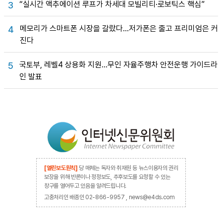
“실시간 액추에이션 루프가 차세대 모빌리티·로보틱스 핵심”
3
메모리가 스마트폰 시장을 갈랐다…저가폰은 줄고 프리미엄은 커
4
진다
국토부, 레벨4 상용화 지원…무인 자율주행차 안전운행 가이드라
5
인 발표
[열린보도원칙]
당 매체는 독자와 취재원 등 뉴스이용자의 권리
보장을 위해 반론이나 정정보도, 추후보도를 요청할 수 있는
창구를 열어두고 있음을 알려드립니다.
고충처리인 배종인 02-866-9957 , news@e4ds.com