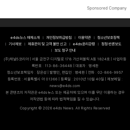
Sponsored Company
e4ds뉴스 매체소개
개인정보취급방침
이용약관
청소년보호정책
기사제보
제휴문의 및 고객 불만 신고
e4ds윤리강령
정정·반론보도
보도 청구 안내
(주)채널5코리아 | 서울 금천구 디지털로 178 가산퍼블릭 A동 1824호 | 사업자등
록번호 : 113-86-36448 | 대표자 : 명세환
청소년보호책임자 : 장은성 | 발행인, 편집인 : 명세환 | 전화 : 02-866-9957
등록번호 : 서울특별시 아 01366 | 등록일 : 2010년 10월 40일 | 제보메일 :
news@e4ds.com
본 콘텐츠의 저작권은 e4ds뉴스 또는 제공처에 있으며 이를 무단 이용하는 경우
저작권법 등에 따라 법적책임을 질 수 있습니다.
Copyright ©
2026
e4ds News. All Rights Reserved