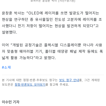
보여주는 윤창훈 박사 (사진=생기원)
윤창훈 박사는 “OLED에 레이저를 쏘면 발광도가 떨어지는
현상을 연구하던 중 유사물질인 전도성 고분자에 레이저를 조
사했더니 전기 저항이 떨어지는 현상을 발견하게 되었다”고
설명했다.
이어 “개발된 공정기술은 플렉시블 디스플레이뿐 아니라 사용
자 맞춤형 웨어러블 기기, 폴더블 태양광 패널 제작 등에도 폭
넓게 활용 가능하다”라고 밝혔다.
#
소재
본 기사에 대한 정정·반론·추후보도 청구는
보도 청구 안내
를, 그간 게재된
보도문은
정정·반론보도 모아보기
를 참고해 주세요.
이수민 기자