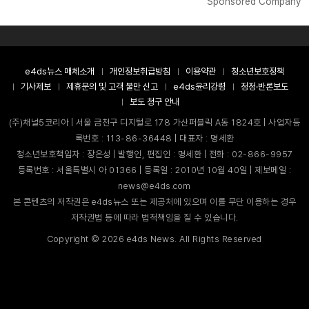
Sponsored Company
e4ds뉴스 매체소개
개인정보취급방침
이용약관
청소년보호정책
기사제보
제휴문의 및 고객 불만 신고
e4ds윤리강령
정정·반론보도
보도 청구 안내
(주)채널5코리아 | 서울 금천구 디지털로 178 가산퍼블릭 A동 1824호 | 사업자등
록번호 : 113-86-36448 | 대표자 : 명세환
청소년보호책임자 : 장은성 | 발행인, 편집인 : 명세환 | 전화 : 02-866-9957
등록번호 : 서울특별시 아 01366 | 등록일 : 2010년 10월 40일 | 제보메일 :
news@e4ds.com
본 콘텐츠의 저작권은 e4ds뉴스 또는 제공처에 있으며 이를 무단 이용하는 경우
저작권법 등에 따라 법적책임을 질 수 있습니다.
Copyright ©
2026
e4ds News. All Rights Reserved