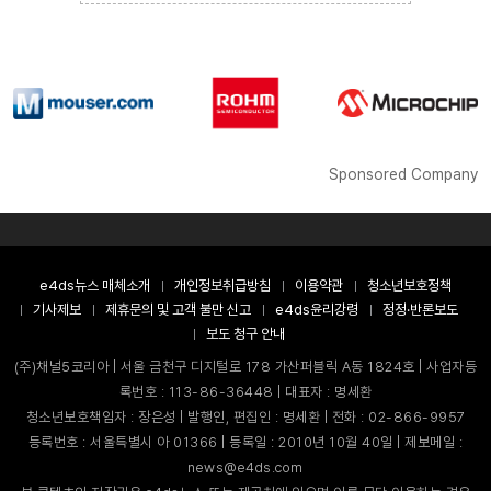
Sponsored Company
e4ds뉴스 매체소개
개인정보취급방침
이용약관
청소년보호정책
기사제보
제휴문의 및 고객 불만 신고
e4ds윤리강령
정정·반론보도
보도 청구 안내
(주)채널5코리아 | 서울 금천구 디지털로 178 가산퍼블릭 A동 1824호 | 사업자등
록번호 : 113-86-36448 | 대표자 : 명세환
청소년보호책임자 : 장은성 | 발행인, 편집인 : 명세환 | 전화 : 02-866-9957
등록번호 : 서울특별시 아 01366 | 등록일 : 2010년 10월 40일 | 제보메일 :
news@e4ds.com