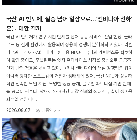
국산 AI 반도체, 실증 넘어 일상으로…‘엔비디아 천하’
흔들 대안 될까
국산 AI 반도체가 연구·시범 단계를 넘어 공공 서비스, 산업 현장, 클라
우드 등 실제 환경에서 활용되며 상용화 경쟁이 본격화되고 있다. 리벨
리온과 퓨리오사AI는 데이터센터용 NPU로 국내외 레퍼런스를 확보하
며 확장 중이고, 모빌린트는 엣지·온디바이스 시장을 중심으로 공공조
달과 산업 적용을 넓히고 있다. 그러나 엔비디아의 핵심 경쟁력은 칩이
아니라 방대한 소프트웨어·개발자 생태계에 있어, 국산 NPU가 성공하
려면 신속한 모델 지원, 투명한 성능 공개, 글로벌 파트너십 기반 완제
품 공급이 필수다. 앞으로 2~3년간 시장 신뢰와 생태계 구축이 생존을
좌우할 전망이다.
2026.08.07
by
배종인 기자