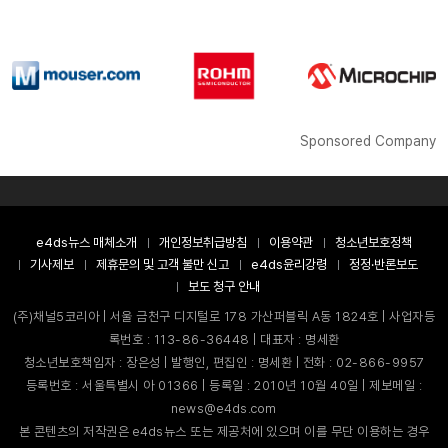
Sponsored Company
e4ds뉴스 매체소개
개인정보취급방침
이용약관
청소년보호정책
기사제보
제휴문의 및 고객 불만 신고
e4ds윤리강령
정정·반론보도
보도 청구 안내
(주)채널5코리아 | 서울 금천구 디지털로 178 가산퍼블릭 A동 1824호 | 사업자등
록번호 : 113-86-36448 | 대표자 : 명세환
청소년보호책임자 : 장은성 | 발행인, 편집인 : 명세환 | 전화 : 02-866-9957
등록번호 : 서울특별시 아 01366 | 등록일 : 2010년 10월 40일 | 제보메일 :
news@e4ds.com
본 콘텐츠의 저작권은 e4ds뉴스 또는 제공처에 있으며 이를 무단 이용하는 경우