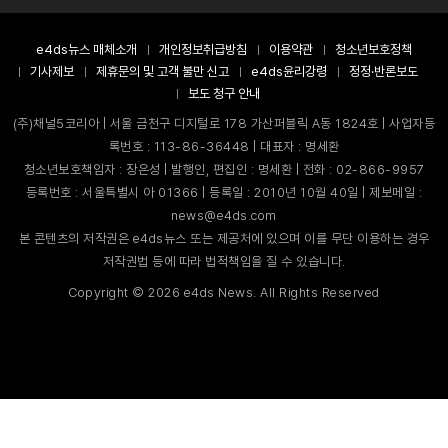
e4ds뉴스 매체소개
개인정보취급방침
이용약관
청소년보호정책
기사제보
제휴문의 및 고객 불만 신고
e4ds윤리강령
정정·반론보도
보도 청구 안내
(주)채널5코리아 | 서울 금천구 디지털로 178 가산퍼블릭 A동 1824호 | 사업자등
록번호 : 113-86-36448 | 대표자 : 명세환
청소년보호책임자 : 장은성 | 발행인, 편집인 : 명세환 | 전화 : 02-866-9957
등록번호 : 서울특별시 아 01366 | 등록일 : 2010년 10월 40일 | 제보메일 :
news@e4ds.com
본 콘텐츠의 저작권은 e4ds뉴스 또는 제공처에 있으며 이를 무단 이용하는 경우
저작권법 등에 따라 법적책임을 질 수 있습니다.
Copyright ©
2026
e4ds News. All Rights Reserved