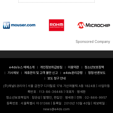
Sponsored Company
e4ds뉴스 매체소개
개인정보취급방침
이용약관
청소년보호정책
기사제보
제휴문의 및 고객 불만 신고
e4ds윤리강령
정정·반론보도
보도 청구 안내
(주)채널5코리아 | 서울 금천구 디지털로 178 가산퍼블릭 A동 1824호 | 사업자등
록번호 : 113-86-36448 | 대표자 : 명세환
청소년보호책임자 : 장은성 | 발행인, 편집인 : 명세환 | 전화 : 02-866-9957
등록번호 : 서울특별시 아 01366 | 등록일 : 2010년 10월 40일 | 제보메일 :
news@e4ds.com