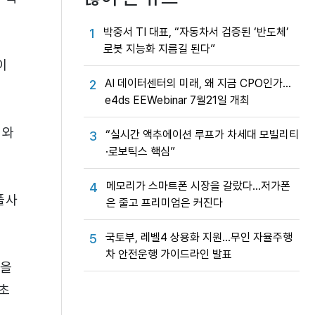
박중서 TI 대표, “자동차서 검증된 ‘반도체’
1
로봇 지능화 지름길 된다”
이
AI 데이터센터의 미래, 왜 지금 CPO인가…
2
e4ds EEWebinar 7월21일 개최
이와
“실시간 액추에이션 루프가 차세대 모빌리티
3
·로보틱스 핵심”
메모리가 스마트폰 시장을 갈랐다…저가폰
4
풀사
은 줄고 프리미엄은 커진다
국토부, 레벨4 상용화 지원…무인 자율주행
5
차 안전운행 가이드라인 발표
능을
 초