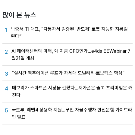
많이 본 뉴스
박중서 TI 대표, “자동차서 검증된 ‘반도체’ 로봇 지능화 지름길
1
된다”
AI 데이터센터의 미래, 왜 지금 CPO인가…e4ds EEWebinar 7
2
월21일 개최
“실시간 액추에이션 루프가 차세대 모빌리티·로보틱스 핵심”
3
메모리가 스마트폰 시장을 갈랐다…저가폰은 줄고 프리미엄은 커
4
진다
국토부, 레벨4 상용화 지원…무인 자율주행차 안전운행 가이드라
5
인 발표