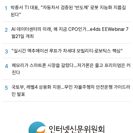
박중서 TI 대표, “자동차서 검증된 ‘반도체’ 로봇 지능화 지름길
1
된다”
AI 데이터센터의 미래, 왜 지금 CPO인가…e4ds EEWebinar 7
2
월21일 개최
“실시간 액추에이션 루프가 차세대 모빌리티·로보틱스 핵심”
3
메모리가 스마트폰 시장을 갈랐다…저가폰은 줄고 프리미엄은 커
4
진다
국토부, 레벨4 상용화 지원…무인 자율주행차 안전운행 가이드라
5
인 발표