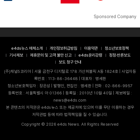
Sponsored Company
e4ds뉴스 매체소개
개인정보취급방침
이용약관
청소년보호정책
기사제보
제휴문의 및 고객 불만 신고
e4ds윤리강령
정정·반론보도
보도 청구 안내
(주)채널5코리아 | 서울 금천구 디지털로 178 가산퍼블릭 A동 1824호 | 사업자등
록번호 : 113-86-36448 | 대표자 : 명세환
청소년보호책임자 : 장은성 | 발행인, 편집인 : 명세환 | 전화 : 02-866-9957
등록번호 : 서울특별시 아 01366 | 등록일 : 2010년 10월 40일 | 제보메일 :
news@e4ds.com
본 콘텐츠의 저작권은 e4ds뉴스 또는 제공처에 있으며 이를 무단 이용하는 경우
저작권법 등에 따라 법적책임을 질 수 있습니다.
Copyright ©
2026
e4ds News. All Rights Reserved