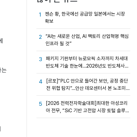
젠슨 황, 한국에선 공급망 일본에서는 시장
1
확보
“AI는 새로운 산업, AI 팩토리 산업혁명 핵심
2
에
인프라 될 것”
패키지 기판부터 뉴로모픽 소자까지 차세대
3
반도체 기술 한눈에…2026년도 반도체사업
하는
성과교류회
[르포]“PLC 안으로 들어간 보안, 공정 중단
4
전 위협 탐지”…안산 데모센터서 본 노조미
네트웍스 OT 보안의 실제
의
[2026 전력전자학술대회]최대한 아성코리
5
아 전무, “SiC 기반 고전압 시장 토털 솔루션
제공”
게