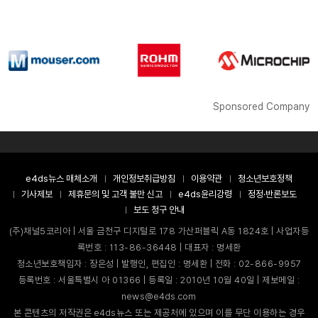
Sponsored Company
e4ds뉴스 매체소개
개인정보취급방침
이용약관
청소년보호정책
기사제보
제휴문의 및 고객 불만 신고
e4ds윤리강령
정정·반론보도
보도 청구 안내
(주)채널5코리아 | 서울 금천구 디지털로 178 가산퍼블릭 A동 1824호 | 사업자등
록번호 : 113-86-36448 | 대표자 : 명세환
청소년보호책임자 : 장은성 | 발행인, 편집인 : 명세환 | 전화 : 02-866-9957
등록번호 : 서울특별시 아 01366 | 등록일 : 2010년 10월 40일 | 제보메일 :
news@e4ds.com
본 콘텐츠의 저작권은 e4ds뉴스 또는 제공처에 있으며 이를 무단 이용하는 경우