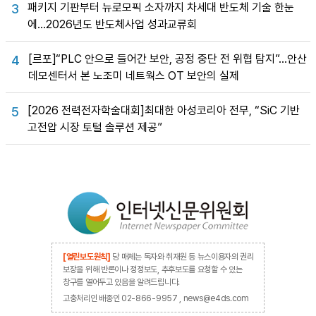
패키지 기판부터 뉴로모픽 소자까지 차세대 반도체 기술 한눈
3
에…2026년도 반도체사업 성과교류회
[르포]“PLC 안으로 들어간 보안, 공정 중단 전 위협 탐지”…안산
4
데모센터서 본 노조미 네트웍스 OT 보안의 실제
[2026 전력전자학술대회]최대한 아성코리아 전무, “SiC 기반
5
고전압 시장 토털 솔루션 제공”
[열린보도원칙]
당 매체는 독자와 취재원 등 뉴스이용자의 권리
보장을 위해 반론이나 정정보도, 추후보도를 요청할 수 있는
창구를 열어두고 있음을 알려드립니다.
고충처리인 배종인 02-866-9957 , news@e4ds.com