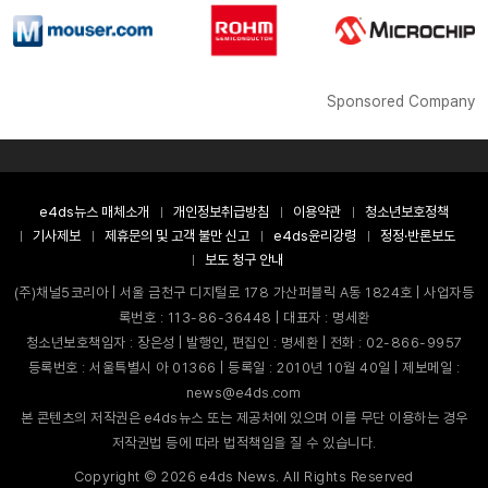
Sponsored Company
e4ds뉴스 매체소개
개인정보취급방침
이용약관
청소년보호정책
기사제보
제휴문의 및 고객 불만 신고
e4ds윤리강령
정정·반론보도
보도 청구 안내
(주)채널5코리아 | 서울 금천구 디지털로 178 가산퍼블릭 A동 1824호 | 사업자등
록번호 : 113-86-36448 | 대표자 : 명세환
청소년보호책임자 : 장은성 | 발행인, 편집인 : 명세환 | 전화 : 02-866-9957
등록번호 : 서울특별시 아 01366 | 등록일 : 2010년 10월 40일 | 제보메일 :
news@e4ds.com
본 콘텐츠의 저작권은 e4ds뉴스 또는 제공처에 있으며 이를 무단 이용하는 경우
저작권법 등에 따라 법적책임을 질 수 있습니다.
Copyright ©
2026
e4ds News. All Rights Reserved