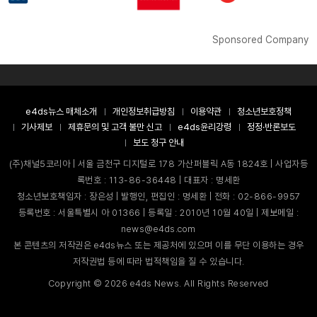
Sponsored Company
e4ds뉴스 매체소개
개인정보취급방침
이용약관
청소년보호정책
기사제보
제휴문의 및 고객 불만 신고
e4ds윤리강령
정정·반론보도
보도 청구 안내
(주)채널5코리아 | 서울 금천구 디지털로 178 가산퍼블릭 A동 1824호 | 사업자등
록번호 : 113-86-36448 | 대표자 : 명세환
청소년보호책임자 : 장은성 | 발행인, 편집인 : 명세환 | 전화 : 02-866-9957
등록번호 : 서울특별시 아 01366 | 등록일 : 2010년 10월 40일 | 제보메일 :
news@e4ds.com
본 콘텐츠의 저작권은 e4ds뉴스 또는 제공처에 있으며 이를 무단 이용하는 경우
저작권법 등에 따라 법적책임을 질 수 있습니다.
Copyright ©
2026
e4ds News. All Rights Reserved