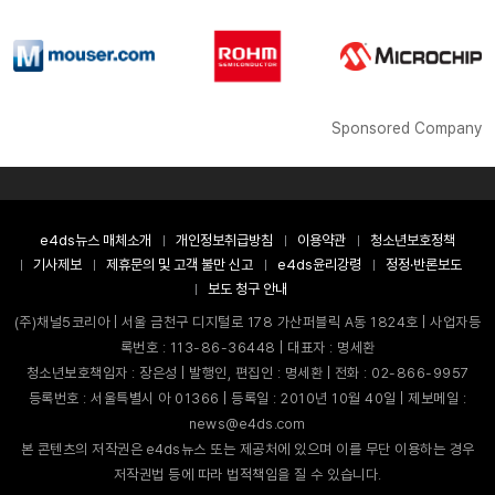
Sponsored Company
e4ds뉴스 매체소개
개인정보취급방침
이용약관
청소년보호정책
기사제보
제휴문의 및 고객 불만 신고
e4ds윤리강령
정정·반론보도
보도 청구 안내
(주)채널5코리아 | 서울 금천구 디지털로 178 가산퍼블릭 A동 1824호 | 사업자등
록번호 : 113-86-36448 | 대표자 : 명세환
청소년보호책임자 : 장은성 | 발행인, 편집인 : 명세환 | 전화 : 02-866-9957
등록번호 : 서울특별시 아 01366 | 등록일 : 2010년 10월 40일 | 제보메일 :
news@e4ds.com
본 콘텐츠의 저작권은 e4ds뉴스 또는 제공처에 있으며 이를 무단 이용하는 경우
저작권법 등에 따라 법적책임을 질 수 있습니다.