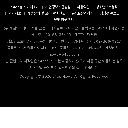
e4ds뉴스 매체소개
개인정보취급방침
이용약관
청소년보호정책
기사제보
제휴문의 및 고객 불만 신고
e4ds윤리강령
정정·반론보도
보도 청구 안내
(주)채널5코리아 | 서울 금천구 디지털로 178 가산퍼블릭 A동 1824호 | 사업자등
록번호 : 113-86-36448 | 대표자 : 명세환
청소년보호책임자 : 장은성 | 발행인, 편집인 : 명세환 | 전화 : 02-866-9957
등록번호 : 서울특별시 아 01366 | 등록일 : 2010년 10월 40일 | 제보메일 :
news@e4ds.com
본 콘텐츠의 저작권은 e4ds뉴스 또는 제공처에 있으며 이를 무단 이용하는 경우
저작권법 등에 따라 법적책임을 질 수 있습니다.
Copyright ©
2026
e4ds News. All Rights Reserved