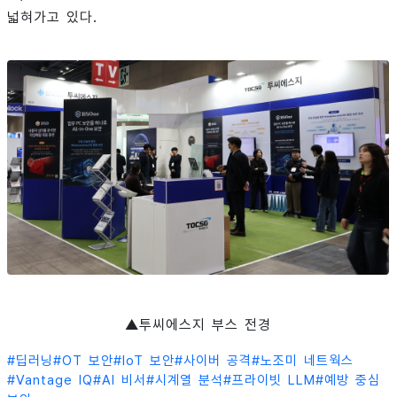
넓혀가고 있다.
▲투씨에스지 부스 전경
#
딥러닝
#
OT 보안
#
IoT 보안
#
사이버 공격
#
노조미 네트웍스
#
Vantage IQ
#
AI 비서
#
시계열 분석
#
프라이빗 LLM
#
예방 중심