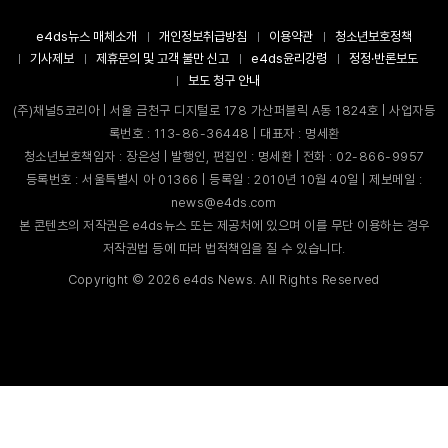
e4ds뉴스 매체소개
개인정보취급방침
이용약관
청소년보호정책
기사제보
제휴문의 및 고객 불만 신고
e4ds윤리강령
정정·반론보도
보도 청구 안내
(주)채널5코리아 | 서울 금천구 디지털로 178 가산퍼블릭 A동 1824호 | 사업자등
록번호 : 113-86-36448 | 대표자 : 명세환
청소년보호책임자 : 장은성 | 발행인, 편집인 : 명세환 | 전화 : 02-866-9957
등록번호 : 서울특별시 아 01366 | 등록일 : 2010년 10월 40일 | 제보메일 :
news@e4ds.com
본 콘텐츠의 저작권은 e4ds뉴스 또는 제공처에 있으며 이를 무단 이용하는 경우
저작권법 등에 따라 법적책임을 질 수 있습니다.
Copyright ©
2026
e4ds News. All Rights Reserved