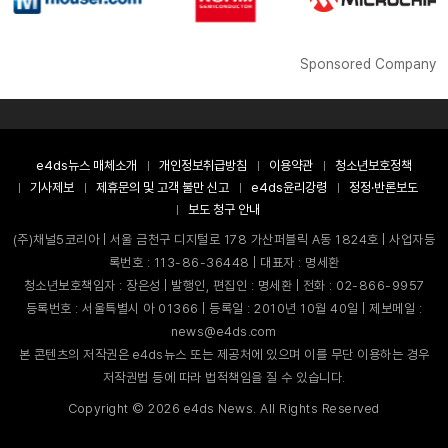
Sponsored Company
e4ds뉴스 매체소개
개인정보취급방침
이용약관
청소년보호정책
기사제보
제휴문의 및 고객 불만 신고
e4ds윤리강령
정정·반론보도
보도 청구 안내
(주)채널5코리아 | 서울 금천구 디지털로 178 가산퍼블릭 A동 1824호 | 사업자등
록번호 : 113-86-36448 | 대표자 : 명세환
청소년보호책임자 : 장은성 | 발행인, 편집인 : 명세환 | 전화 : 02-866-9957
등록번호 : 서울특별시 아 01366 | 등록일 : 2010년 10월 40일 | 제보메일 :
news@e4ds.com
본 콘텐츠의 저작권은 e4ds뉴스 또는 제공처에 있으며 이를 무단 이용하는 경우
저작권법 등에 따라 법적책임을 질 수 있습니다.
Copyright ©
2026
e4ds News. All Rights Reserved