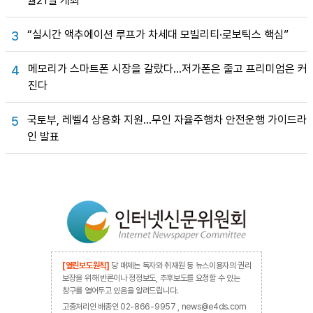
월21일 개최
“실시간 액추에이션 루프가 차세대 모빌리티·로보틱스 핵심”
3
메모리가 스마트폰 시장을 갈랐다…저가폰은 줄고 프리미엄은 커
4
진다
국토부, 레벨4 상용화 지원…무인 자율주행차 안전운행 가이드라
5
인 발표
[열린보도원칙]
당 매체는 독자와 취재원 등 뉴스이용자의 권리
보장을 위해 반론이나 정정보도, 추후보도를 요청할 수 있는
창구를 열어두고 있음을 알려드립니다.
고충처리인 배종인 02-866-9957 , news@e4ds.com