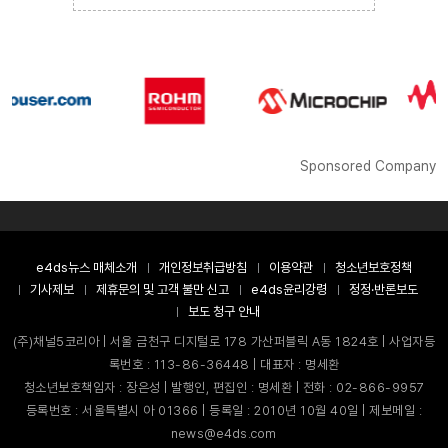
Sponsored Company
e4ds뉴스 매체소개
개인정보취급방침
이용약관
청소년보호정책
기사제보
제휴문의 및 고객 불만 신고
e4ds윤리강령
정정·반론보도
보도 청구 안내
(주)채널5코리아 | 서울 금천구 디지털로 178 가산퍼블릭 A동 1824호 | 사업자등
록번호 : 113-86-36448 | 대표자 : 명세환
청소년보호책임자 : 장은성 | 발행인, 편집인 : 명세환 | 전화 : 02-866-9957
등록번호 : 서울특별시 아 01366 | 등록일 : 2010년 10월 40일 | 제보메일 :
news@e4ds.com