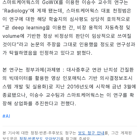
스마트케어웍스의 GoWIX를 이용한 이승수 교수의 연구는
‘Radiology’에 게재 됐는데, 스마트케어웍스 대표 천정범은
이 연구에 대한 해당 학술지의 심사평도 상당히 호의적으로
“곧 deep learning을 이용한 간, 비장 용적의 자동측정 및
volume에 기반한 정상 비정상의 판단이 임상적으로 쓰여질
것이다”라고 논문의 주장을 그대로 인용했을 정도로 연구성과
가 탁월하였음을 인정하고 있다고 밝혔다.
본 연구는 정부과제(과제명 : 대사증후군 연관 난치성 간질환
의 빅데이터를 활용한 영상 인포매틱스 기반 의사결정보조시
스템 개발 및 실용화)로 지난 2016년도에 시작해 금년 3월에
종료됐으나, 이승수 교수팀과 스마트케어웍스는 이 연구를 확
장해 상업화를 추진한다고 전했다.
#
AI
본 기사에 대한 정정·반론·추후보도 청구는
보도 청구 안내
를, 그간 게재된
보도문은
정정·반론보도 모아보기
를 참고해 주세요.