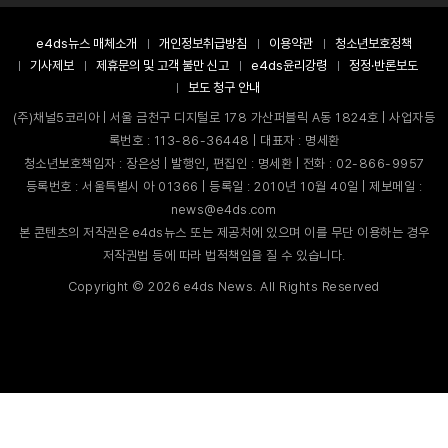
e4ds뉴스 매체소개
개인정보취급방침
이용약관
청소년보호정책
기사제보
제휴문의 및 고객 불만 신고
e4ds윤리강령
정정·반론보도
보도 청구 안내
(주)채널5코리아 | 서울 금천구 디지털로 178 가산퍼블릭 A동 1824호 | 사업자등
록번호 : 113-86-36448 | 대표자 : 명세환
청소년보호책임자 : 장은성 | 발행인, 편집인 : 명세환 | 전화 : 02-866-9957
등록번호 : 서울특별시 아 01366 | 등록일 : 2010년 10월 40일 | 제보메일 :
news@e4ds.com
본 콘텐츠의 저작권은 e4ds뉴스 또는 제공처에 있으며 이를 무단 이용하는 경우
저작권법 등에 따라 법적책임을 질 수 있습니다.
Copyright ©
2026
e4ds News. All Rights Reserved