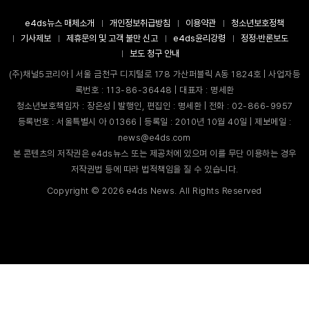
e4ds뉴스 매체소개
개인정보취급방침
이용약관
청소년보호정책
기사제보
제휴문의 및 고객 불만 신고
e4ds윤리강령
정정·반론보도
보도 청구 안내
(주)채널5코리아 | 서울 금천구 디지털로 178 가산퍼블릭 A동 1824호 | 사업자등
록번호 : 113-86-36448 | 대표자 : 명세환
청소년보호책임자 : 장은성 | 발행인, 편집인 : 명세환 | 전화 : 02-866-9957
등록번호 : 서울특별시 아 01366 | 등록일 : 2010년 10월 40일 | 제보메일 :
news@e4ds.com
본 콘텐츠의 저작권은 e4ds뉴스 또는 제공처에 있으며 이를 무단 이용하는 경우
저작권법 등에 따라 법적책임을 질 수 있습니다.
Copyright ©
2026
e4ds News. All Rights Reserved