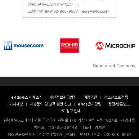
창구를 열어두고 있음을 알려드립니다.
고충처리인 배종인 02-866-9957 , news@e4ds.com
Sponsored Company
e4ds뉴스 매체소개
개인정보취급방침
이용약관
청소년보호정책
기사제보
제휴문의 및 고객 불만 신고
e4ds윤리강령
정정·반론보도
보도 청구 안내
(주)채널5코리아 | 서울 금천구 디지털로 178 가산퍼블릭 A동 1824호 | 사업자등
록번호 : 113-86-36448 | 대표자 : 명세환
청소년보호책임자 : 장은성 | 발행인, 편집인 : 명세환 | 전화 : 02-866-9957