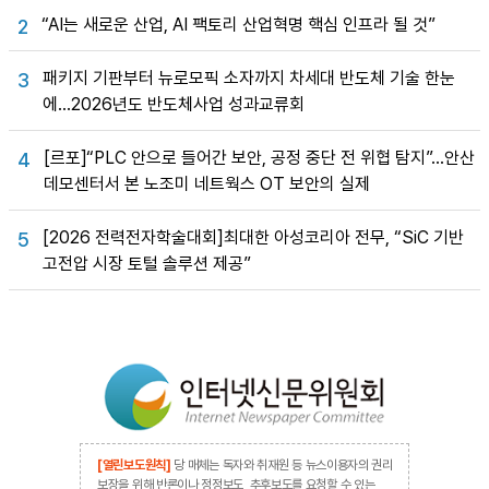
“AI는 새로운 산업, AI 팩토리 산업혁명 핵심 인프라 될 것”
2
패키지 기판부터 뉴로모픽 소자까지 차세대 반도체 기술 한눈
3
에…2026년도 반도체사업 성과교류회
[르포]“PLC 안으로 들어간 보안, 공정 중단 전 위협 탐지”…안산
4
데모센터서 본 노조미 네트웍스 OT 보안의 실제
[2026 전력전자학술대회]최대한 아성코리아 전무, “SiC 기반
5
고전압 시장 토털 솔루션 제공”
[열린보도원칙]
당 매체는 독자와 취재원 등 뉴스이용자의 권리
보장을 위해 반론이나 정정보도, 추후보도를 요청할 수 있는