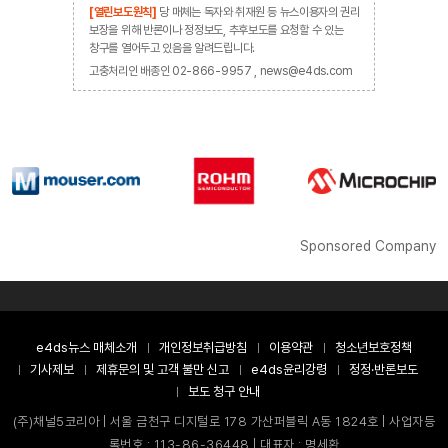
[열린보도원칙]
당 매체는 독자와 취재원 등 뉴스이용자의 권리
보장을 위해 반론이나 정정보도, 추후보도를 요청할 수 있는
창구를 열어두고 있음을 알려드립니다.
고충처리인 배종인 02-866-9957 , news@e4ds.com
Sponsored Company
e4ds뉴스 매체소개
개인정보취급방침
이용약관
청소년보호정책
기사제보
제휴문의 및 고객 불만 신고
e4ds윤리강령
정정·반론보도
보도 청구 안내
(주)채널5코리아 | 서울 금천구 디지털로 178 가산퍼블릭 A동 1824호 | 사업자등
록번호 : 113-86-36448 | 대표자 : 명세환