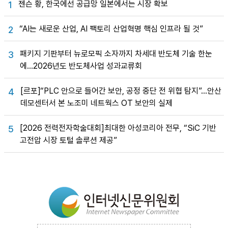
젠슨 황, 한국에선 공급망 일본에서는 시장 확보
1
“AI는 새로운 산업, AI 팩토리 산업혁명 핵심 인프라 될 것”
2
패키지 기판부터 뉴로모픽 소자까지 차세대 반도체 기술 한눈
3
에…2026년도 반도체사업 성과교류회
[르포]“PLC 안으로 들어간 보안, 공정 중단 전 위협 탐지”…안산
4
데모센터서 본 노조미 네트웍스 OT 보안의 실제
[2026 전력전자학술대회]최대한 아성코리아 전무, “SiC 기반
5
고전압 시장 토털 솔루션 제공”