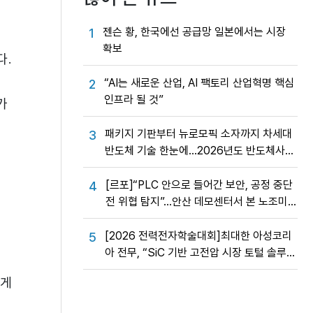
젠슨 황, 한국에선 공급망 일본에서는 시장
1
확보
다.
“AI는 새로운 산업, AI 팩토리 산업혁명 핵심
2
인프라 될 것”
가
패키지 기판부터 뉴로모픽 소자까지 차세대
3
반도체 기술 한눈에…2026년도 반도체사업
성과교류회
[르포]“PLC 안으로 들어간 보안, 공정 중단
4
전 위협 탐지”…안산 데모센터서 본 노조미
네트웍스 OT 보안의 실제
[2026 전력전자학술대회]최대한 아성코리
5
아 전무, “SiC 기반 고전압 시장 토털 솔루션
제공”
있게