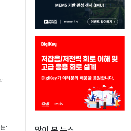
학
눈’
많이 본 뉴스