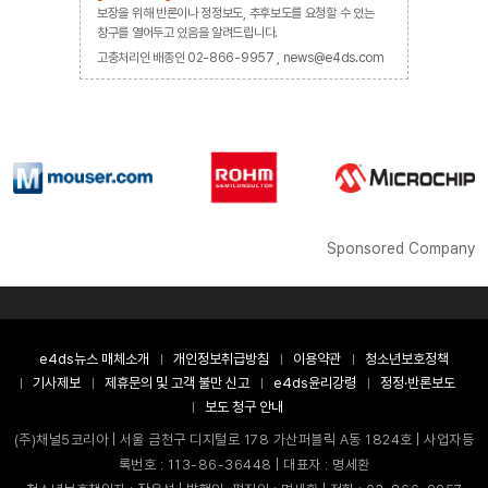
보장을 위해 반론이나 정정보도, 추후보도를 요청할 수 있는
창구를 열어두고 있음을 알려드립니다.
고충처리인 배종인 02-866-9957 , news@e4ds.com
Sponsored Company
e4ds뉴스 매체소개
개인정보취급방침
이용약관
청소년보호정책
기사제보
제휴문의 및 고객 불만 신고
e4ds윤리강령
정정·반론보도
보도 청구 안내
(주)채널5코리아 | 서울 금천구 디지털로 178 가산퍼블릭 A동 1824호 | 사업자등
록번호 : 113-86-36448 | 대표자 : 명세환