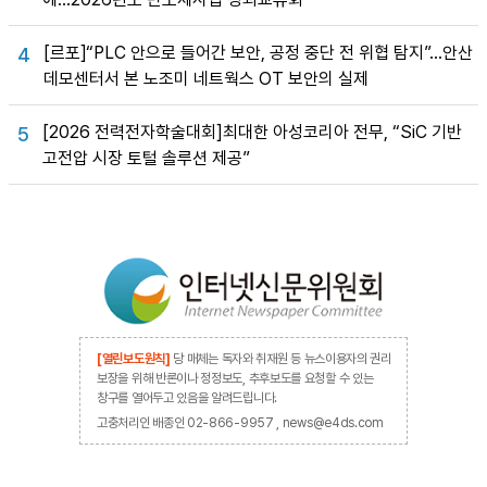
[르포]“PLC 안으로 들어간 보안, 공정 중단 전 위협 탐지”…안산
4
데모센터서 본 노조미 네트웍스 OT 보안의 실제
[2026 전력전자학술대회]최대한 아성코리아 전무, “SiC 기반
5
고전압 시장 토털 솔루션 제공”
[열린보도원칙]
당 매체는 독자와 취재원 등 뉴스이용자의 권리
보장을 위해 반론이나 정정보도, 추후보도를 요청할 수 있는
창구를 열어두고 있음을 알려드립니다.
고충처리인 배종인 02-866-9957 , news@e4ds.com