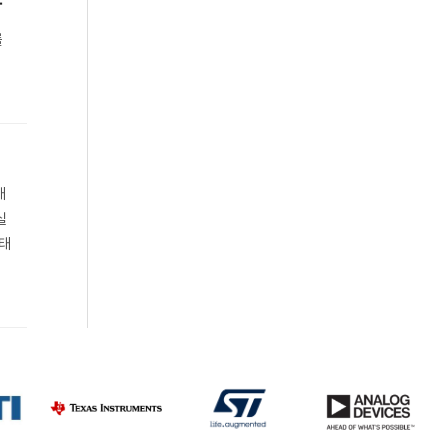
다
를
대
실
생태