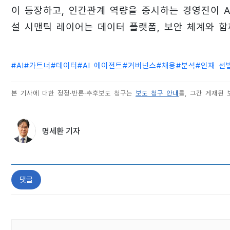
이 등장하고, 인간관계 역량을 중시하는 경영진이 A
설 시맨틱 레이어는 데이터 플랫폼, 보안 체계와 함
#
AI
#
가트너
#
데이터
#
AI 에이전트
#
거버넌스
#
채용
#
분석
#
인재 선
본 기사에 대한 정정·반론·추후보도 청구는
보도 청구 안내
를, 그간 게재된
명세환 기자
댓글