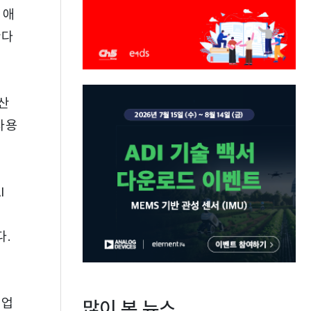
 애
한다
산
사용
I
다.
트업
많이 본 뉴스