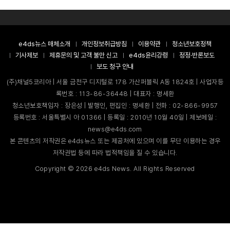
e4ds뉴스 매체소개
개인정보취급방침
이용약관
청소년보호정책
기사제보
제휴문의 및 고객 불만 신고
e4ds윤리강령
정정·반론보도
보도 청구 안내
(주)채널5코리아 | 서울 금천구 디지털로 178 가산퍼블릭 A동 1824호 | 사업자등
록번호 : 113-86-36448 | 대표자 : 명세환
청소년보호책임자 : 장은성 | 발행인, 편집인 : 명세환 | 전화 : 02-866-9957
등록번호 : 서울특별시 아 01366 | 등록일 : 2010년 10월 40일 | 제보메일 :
news@e4ds.com
본 콘텐츠의 저작권은 e4ds뉴스 또는 제공처에 있으며 이를 무단 이용하는 경우
저작권법 등에 따라 법적책임을 질 수 있습니다.
Copyright ©
2026
e4ds News. All Rights Reserved