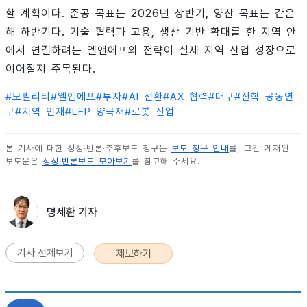
할 계획이다. 준공 목표는 2026년 상반기, 양산 목표는 같은
해 하반기다. 기술 협력과 고용, 생산 기반 확대를 한 지역 안
에서 연결하려는 엘앤에프의 전략이 실제 지역 산업 성장으로
이어질지 주목된다.
#
모빌리티
#
엘앤에프
#
투자
#
AI 전환
#
AX 협력
#
대구
#
산학 공동연
구
#
지역 인재
#
LFP 양극재
#
로봇 산업
본 기사에 대한 정정·반론·추후보도 청구는
보도 청구 안내
를, 그간 게재된
보도문은
정정·반론보도 모아보기
를 참고해 주세요.
명세환 기자
기사 전체보기
제보하기