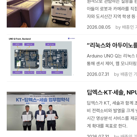
원격으로 관람하는 실증을 완료
아들이 로봇과 카메라를 직접
자와 도서산간 지역 학생 등
2026.08.05
by
배종인 
“리눅스와 아두이노를 한
Arduino UNO Q는 리눅
통해 센서 제어, 웹 모니터링,
2026.07.31
by
배종인 
딥엑스·KT·세솔, NP
딥엑스가 KT, 세솔과 함께 초
비 전력소비와 발열을 크게 낮
시간 영상분석 서비스를 제공
계 확대를 목표로 한다.
2026.07.31
by
배종인 