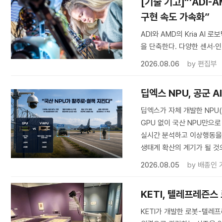
[기술 기고]“‘ADI-
구현 속도 가속화”
ADI와 AMD의 Kria A
을 단축한다. 다양한 센서·인
2026.08.06
by
편집부
딥엑스 NPU, 공군 
딥엑스가 자체 개발한 NPU
GPU 없이 국산 NPU만으로
실시간 분석하고 이상행동을 탐
생태계 확산의 계기가 될 것
2026.08.05
by
배종인 
KETI, 텔레프레즌스
KETI가 개발한 로봇-텔