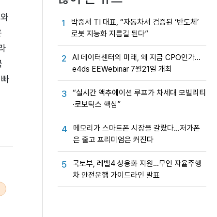
터와
박중서 TI 대표, “자동차서 검증된 ‘반도체’
1
은
로봇 지능화 지름길 된다”
라
AI 데이터센터의 미래, 왜 지금 CPO인가…
2
국
e4ds EEWebinar 7월21일 개최
 빠
“실시간 액추에이션 루프가 차세대 모빌리티
3
·로보틱스 핵심”
메모리가 스마트폰 시장을 갈랐다…저가폰
4
은 줄고 프리미엄은 커진다
국토부, 레벨4 상용화 지원…무인 자율주행
5
차 안전운행 가이드라인 발표