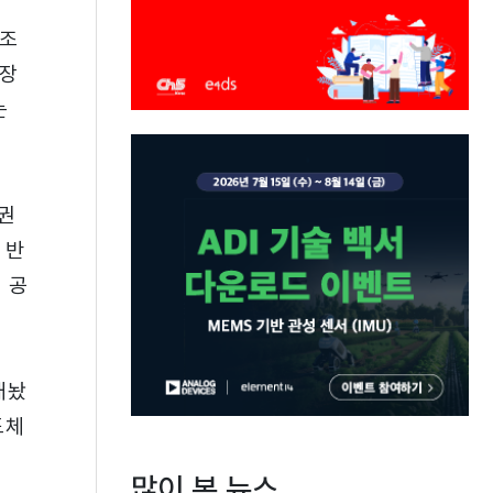
제조
시장
는
권
 반
 공
내놨
도체
많이 본 뉴스