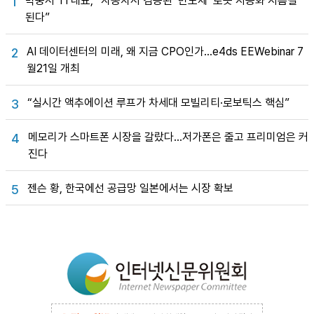
박중서 TI 대표, “자동차서 검증된 ‘반도체’ 로봇 지능화 지름길
1
된다”
AI 데이터센터의 미래, 왜 지금 CPO인가…e4ds EEWebinar 7
2
월21일 개최
“실시간 액추에이션 루프가 차세대 모빌리티·로보틱스 핵심”
3
메모리가 스마트폰 시장을 갈랐다…저가폰은 줄고 프리미엄은 커
4
진다
젠슨 황, 한국에선 공급망 일본에서는 시장 확보
5