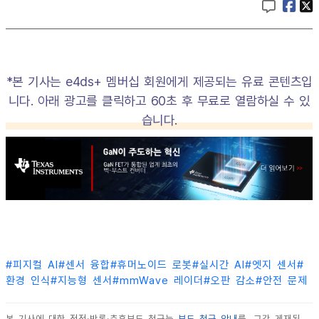
*본 기사는 e4ds+ 멤버십 회원에게 제공되는 유료 콘텐츠입
니다. 아래 광고를 클릭하고 60초 후 무료로 열람하실 수 있
습니다.
#
피지컬 AI
#
센서 융합
#
휴머노이드 로봇
#
실시간 AI
#
엣지 센서
#
환경 인식
#
지능형 센서
#
mmWave 레이더
#
오판 감소
#
안전 문제
본 기사에 대한 정정·반론·추후보도 청구는
보도 청구 안내
를, 그간 게재된