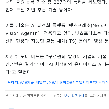
내외 출원·등록 기준 총 227건의 특허를 확보했다. 
언어 모델 기반 추론 기술 등이다.
이들 기술은 AI 최적화 플랫폼 ‘넷츠프레소(NetsPre
Vision Agent)’에 적용되고 있다. 넷츠프레소는
산업 현장과 지능형 교통 체계(ITS) 분야의 영상 
채명수 노타 대표는 “구성원의 발명이 기업의 기술
인정받은 결과”라며 “AI 최적화와 온디바이스 AI
다”고 말했다.
#
노타
#
NVA
#
기술 개발
#
특허
#
AI 최적화
#
직무발명제도
#
지식재산
본 기사에 대한 정정·반론·추후보도 청구는
보도 청구 안내
를, 그간 게재된