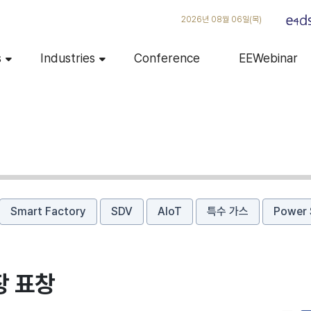
2026년 08월 06일(목)
s
Industries
Conference
EEWebinar
Smart Factory
SDV
AIoT
특수 가스
Power 
장 표창