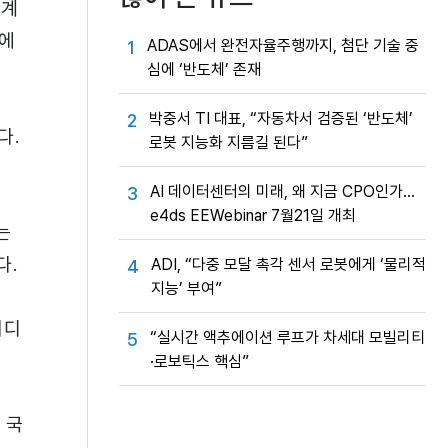
체계
략에
ADAS에서 완전자율주행까지, 첨단 기술 중
1
심에 ‘반도체’ 존재
박중서 TI 대표, “자동차서 검증된 ‘반도체’
2
다.
로봇 지능화 지름길 된다”
AI 데이터센터의 미래, 왜 지금 CPO인가…
3
e4ds EEWebinar 7월21일 개최
는
다.
ADI, “다중 모달 촉각 센서 로봇에게 ‘물리적
4
지능’ 부여”
이디
“실시간 액추에이션 루프가 차세대 모빌리티
5
·로보틱스 핵심”
 국