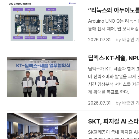
“리눅스와 아두이노를 한
Arduino UNO Q는 리눅
통해 센서 제어, 웹 모니터링,
2026.07.31
by
배종인 
딥엑스·KT·세솔, NP
딥엑스가 KT, 세솔과 함께 초
비 전력소비와 발열을 크게 낮
시간 영상분석 서비스를 제공
계 확대를 목표로 한다.
2026.07.31
by
배종인 
SKT, 피지컬 AI 
SK텔레콤이 국내 피지컬 AI