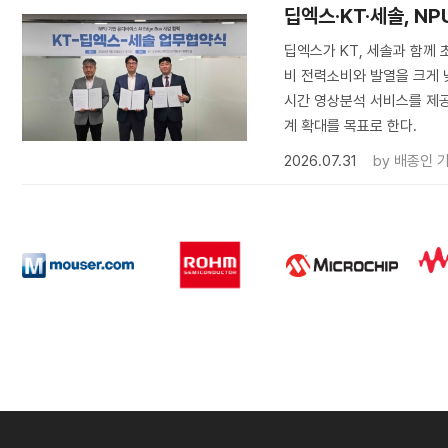
딥엑스·KT·세솔, NP
딥엑스가 KT, 세솔과 함께 초
비 전력소비와 발열을 크게 낮
시간 영상분석 서비스를 제공
계 확대를 목표로 한다.
2026.07.31
by
배종인 