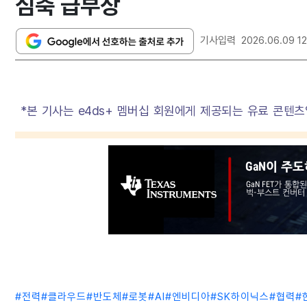
심축 급부상
기사입력
2026.06.09 12
*본 기사는 e4ds+ 멤버십 회원에게 제공되는 유료 콘텐츠
#
전력
#
클라우드
#
반도체
#
로봇
#
AI
#
엔비디아
#
SK하이닉스
#
협력
#