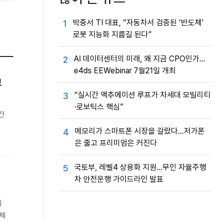
박중서 TI 대표, “자동차서 검증된 ‘반도체’
1
로봇 지능화 지름길 된다”
AI 데이터센터의 미래, 왜 지금 CPO인가…
2
e4ds EEWebinar 7월21일 개최
고
“실시간 액추에이션 루프가 차세대 모빌리티
3
·로보틱스 핵심”
간
메모리가 스마트폰 시장을 갈랐다…저가폰
4
은 줄고 프리미엄은 커진다
국토부, 레벨4 상용화 지원…무인 자율주행
5
차 안전운행 가이드라인 발표
을
도체