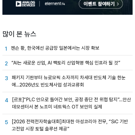
많이 본 뉴스
젠슨 황, 한국에선 공급망 일본에서는 시장 확보
1
“AI는 새로운 산업, AI 팩토리 산업혁명 핵심 인프라 될 것”
2
패키지 기판부터 뉴로모픽 소자까지 차세대 반도체 기술 한눈
3
에…2026년도 반도체사업 성과교류회
[르포]“PLC 안으로 들어간 보안, 공정 중단 전 위협 탐지”…안산
4
데모센터서 본 노조미 네트웍스 OT 보안의 실제
[2026 전력전자학술대회]최대한 아성코리아 전무, “SiC 기반
5
고전압 시장 토털 솔루션 제공”