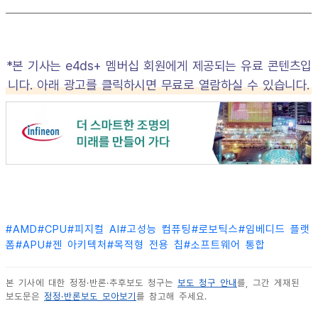
*본 기사는 e4ds+ 멤버십 회원에게 제공되는 유료 콘텐츠입
니다. 아래 광고를 클릭하시면 무료로 열람하실 수 있습니다.
#
AMD
#
CPU
#
피지컬 AI
#
고성능 컴퓨팅
#
로보틱스
#
임베디드 플랫
폼
#
APU
#
젠 아키텍처
#
목적형 전용 칩
#
소프트웨어 통합
본 기사에 대한 정정·반론·추후보도 청구는
보도 청구 안내
를, 그간 게재된
보도문은
정정·반론보도 모아보기
를 참고해 주세요.