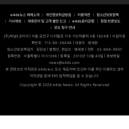
e4ds뉴스 매체소개
개인정보취급방침
이용약관
청소년보호정책
기사제보
제휴문의 및 고객 불만 신고
e4ds윤리강령
정정·반론보도
보도 청구 안내
(주)채널5코리아 | 서울 금천구 디지털로 178 가산퍼블릭 A동 1824호 | 사업자등
록번호 : 113-86-36448 | 대표자 : 명세환
청소년보호책임자 : 장은성 | 발행인, 편집인 : 명세환 | 전화 : 02-866-9957
등록번호 : 서울특별시 아 01366 | 등록일 : 2010년 10월 40일 | 제보메일 :
news@e4ds.com
본 콘텐츠의 저작권은 e4ds뉴스 또는 제공처에 있으며 이를 무단 이용하는 경우
저작권법 등에 따라 법적책임을 질 수 있습니다.
Copyright ©
2026
e4ds News. All Rights Reserved