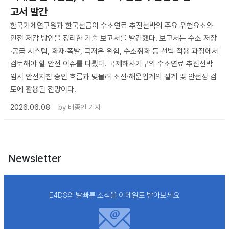
고서 발간
한국기계연구원과 한국선급이 수소연료 추진선박의 주요 위험요소와
안전 저감 방안을 정리한 기술 보고서를 발간했다. 보고서는 수소 저장
·공급 시스템, 화재·폭발, 극저온 위험, 수소취화 등 선박 적용 과정에서
검토해야 할 안전 이슈를 다뤘다. 국제해사기구의 수소연료 추진선박
임시 안전지침 승인 흐름과 맞물려 조선·해운업계의 설계 및 안전성 검
토에 활용될 전망이다.
2026.06.08
by
배종인 기자
Newsletter
E4DS의 발빠른 소식을 이메일로 받아보세요