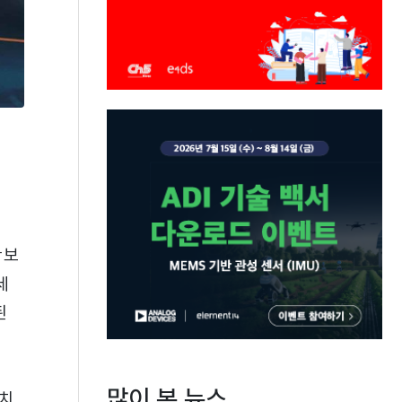
확보
세
된
많이 본 뉴스
가치