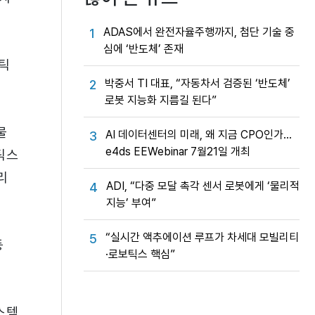
ADAS에서 완전자율주행까지, 첨단 기술 중
1
심에 ‘반도체’ 존재
냅틱
박중서 TI 대표, “자동차서 검증된 ‘반도체’
2
로봇 지능화 지름길 된다”
물
AI 데이터센터의 미래, 왜 지금 CPO인가…
3
e4ds EEWebinar 7월21일 개최
틱스
리
ADI, “다중 모달 촉각 센서 로봇에게 ‘물리적
4
지능’ 부여”
“실시간 액추에이션 루프가 차세대 모빌리티
5
등
·로보틱스 핵심”
스템