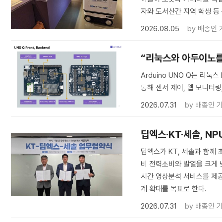
자와 도서산간 지역 학생 등
2026.08.05
by
배종인 
“리눅스와 아두이노를 한
Arduino UNO Q는 리눅
통해 센서 제어, 웹 모니터링,
2026.07.31
by
배종인 
딥엑스·KT·세솔, NP
딥엑스가 KT, 세솔과 함께 초
비 전력소비와 발열을 크게 낮
시간 영상분석 서비스를 제공
계 확대를 목표로 한다.
2026.07.31
by
배종인 