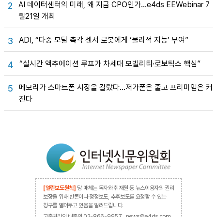
AI 데이터센터의 미래, 왜 지금 CPO인가…e4ds EEWebinar 7
2
월21일 개최
ADI, “다중 모달 촉각 센서 로봇에게 ‘물리적 지능’ 부여”
3
“실시간 액추에이션 루프가 차세대 모빌리티·로보틱스 핵심”
4
메모리가 스마트폰 시장을 갈랐다…저가폰은 줄고 프리미엄은 커
5
진다
[열린보도원칙]
당 매체는 독자와 취재원 등 뉴스이용자의 권리
보장을 위해 반론이나 정정보도, 추후보도를 요청할 수 있는
창구를 열어두고 있음을 알려드립니다.
고충처리인 배종인 02-866-9957 , news@e4ds.com