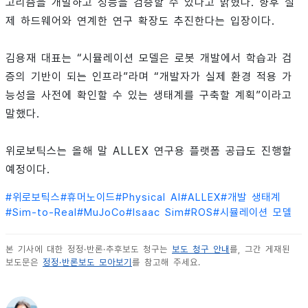
고리즘을 개발하고 성능을 검증할 수 있다고 밝혔다. 향후 실
제 하드웨어와 연계한 연구 확장도 추진한다는 입장이다.
김용재 대표는 “시뮬레이션 모델은 로봇 개발에서 학습과 검
증의 기반이 되는 인프라”라며 “개발자가 실제 환경 적용 가
능성을 사전에 확인할 수 있는 생태계를 구축할 계획”이라고
말했다.
위로보틱스는 올해 말 ALLEX 연구용 플랫폼 공급도 진행할
예정이다.
#
위로보틱스
#
휴머노이드
#
Physical AI
#
ALLEX
#
개발 생태계
#
Sim-to-Real
#
MuJoCo
#
Isaac Sim
#
ROS
#
시뮬레이션 모델
본 기사에 대한 정정·반론·추후보도 청구는
보도 청구 안내
를, 그간 게재된
보도문은
정정·반론보도 모아보기
를 참고해 주세요.