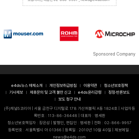
Sponsored Company
e4ds뉴스 매체소개
개인정보취급방침
이용약관
청소년보호정책
기사제보
제휴문의 및 고객 불만 신고
e4ds윤리강령
정정·반론보도
보도 청구 안내
(주)채널5코리아 | 서울 금천구 디지털로 178 가산퍼블릭 A동 1824호 | 사업자등
록번호 : 113-86-36448 | 대표자 : 명세환
청소년보호책임자 : 장은성 | 발행인, 편집인 : 명세환 | 전화 : 02-866-9957
등록번호 : 서울특별시 아 01366 | 등록일 : 2010년 10월 40일 | 제보메일 :
news@e4ds.com