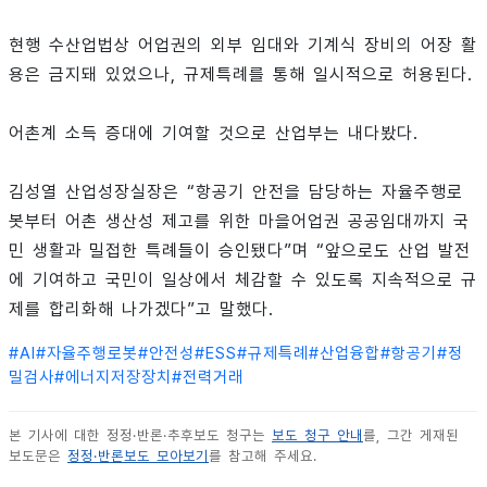
현행 수산업법상 어업권의 외부 임대와 기계식 장비의 어장 활
용은 금지돼 있었으나, 규제특례를 통해 일시적으로 허용된다.
어촌계 소득 증대에 기여할 것으로 산업부는 내다봤다.
김성열 산업성장실장은 “항공기 안전을 담당하는 자율주행로
봇부터 어촌 생산성 제고를 위한 마을어업권 공공임대까지 국
민 생활과 밀접한 특례들이 승인됐다”며 “앞으로도 산업 발전
에 기여하고 국민이 일상에서 체감할 수 있도록 지속적으로 규
제를 합리화해 나가겠다”고 말했다.
#
AI
#
자율주행로봇
#
안전성
#
ESS
#
규제특례
#
산업융합
#
항공기
#
정
밀검사
#
에너지저장장치
#
전력거래
본 기사에 대한 정정·반론·추후보도 청구는
보도 청구 안내
를, 그간 게재된
보도문은
정정·반론보도 모아보기
를 참고해 주세요.