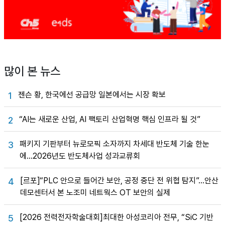
많이 본 뉴스
젠슨 황, 한국에선 공급망 일본에서는 시장 확보
1
“AI는 새로운 산업, AI 팩토리 산업혁명 핵심 인프라 될 것”
2
패키지 기판부터 뉴로모픽 소자까지 차세대 반도체 기술 한눈
3
에…2026년도 반도체사업 성과교류회
[르포]“PLC 안으로 들어간 보안, 공정 중단 전 위협 탐지”…안산
4
데모센터서 본 노조미 네트웍스 OT 보안의 실제
[2026 전력전자학술대회]최대한 아성코리아 전무, “SiC 기반
5