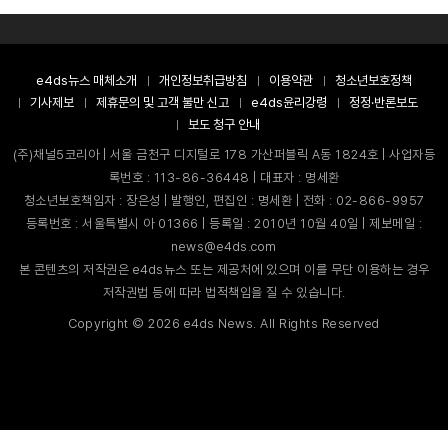
e4ds뉴스 매체소개
개인정보취급방침
이용약관
청소년보호정책
기사제보
제휴문의 및 고객 불만 신고
e4ds윤리강령
정정·반론보도
보도 청구 안내
(주)채널5코리아 | 서울 금천구 디지털로 178 가산퍼블릭 A동 1824호 | 사업자등
록번호 : 113-86-36448 | 대표자 : 명세환
청소년보호책임자 : 장은성 | 발행인, 편집인 : 명세환 | 전화 : 02-866-9957
등록번호 : 서울특별시 아 01366 | 등록일 : 2010년 10월 40일 | 제보메일 :
news@e4ds.com
본 콘텐츠의 저작권은 e4ds뉴스 또는 제공처에 있으며 이를 무단 이용하는 경우
저작권법 등에 따라 법적책임을 질 수 있습니다.
Copyright ©
2026
e4ds News. All Rights Reserved