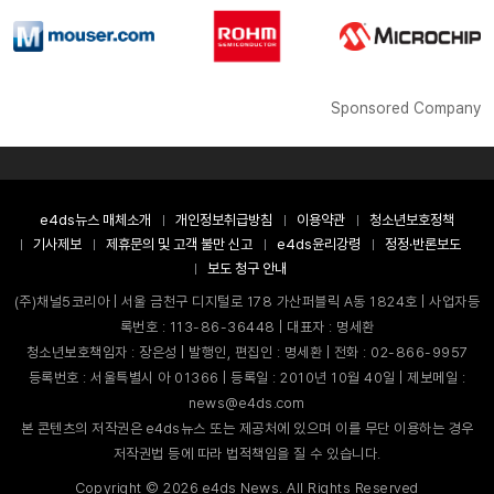
Sponsored Company
e4ds뉴스 매체소개
개인정보취급방침
이용약관
청소년보호정책
기사제보
제휴문의 및 고객 불만 신고
e4ds윤리강령
정정·반론보도
보도 청구 안내
(주)채널5코리아 | 서울 금천구 디지털로 178 가산퍼블릭 A동 1824호 | 사업자등
록번호 : 113-86-36448 | 대표자 : 명세환
청소년보호책임자 : 장은성 | 발행인, 편집인 : 명세환 | 전화 : 02-866-9957
등록번호 : 서울특별시 아 01366 | 등록일 : 2010년 10월 40일 | 제보메일 :
news@e4ds.com
본 콘텐츠의 저작권은 e4ds뉴스 또는 제공처에 있으며 이를 무단 이용하는 경우
저작권법 등에 따라 법적책임을 질 수 있습니다.
Copyright ©
2026
e4ds News. All Rights Reserved