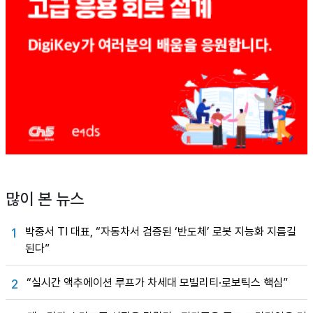
많이 본 뉴스
박중서 TI 대표, “자동차서 검증된 ‘반도체’ 로봇 지능화 지름길
1
된다”
“실시간 액추에이션 루프가 차세대 모빌리티·로보틱스 핵심”
2