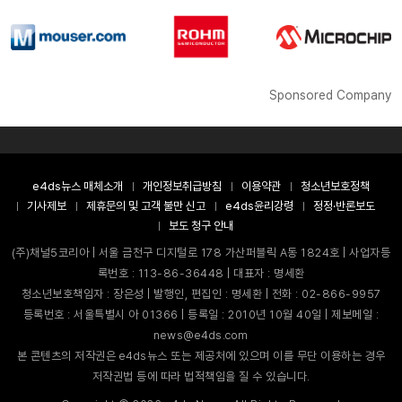
Sponsored Company
e4ds뉴스 매체소개
개인정보취급방침
이용약관
청소년보호정책
기사제보
제휴문의 및 고객 불만 신고
e4ds윤리강령
정정·반론보도
보도 청구 안내
(주)채널5코리아 | 서울 금천구 디지털로 178 가산퍼블릭 A동 1824호 | 사업자등
록번호 : 113-86-36448 | 대표자 : 명세환
청소년보호책임자 : 장은성 | 발행인, 편집인 : 명세환 | 전화 : 02-866-9957
등록번호 : 서울특별시 아 01366 | 등록일 : 2010년 10월 40일 | 제보메일 :
news@e4ds.com
본 콘텐츠의 저작권은 e4ds뉴스 또는 제공처에 있으며 이를 무단 이용하는 경우
저작권법 등에 따라 법적책임을 질 수 있습니다.